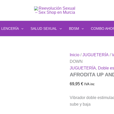
LENCERÍA
SALUD SEXUAL
BDSM
COMBO AHO
AFRODITA
Inicio
/
JUGUETERÍA
/
V
UP
DOWN
AND
JUGUETERÍA
,
Doble es
DOWN
AFRODITA UP AN
cantidad
69,95
€
IVA inc
Vibrador doble estimula
sube y baja