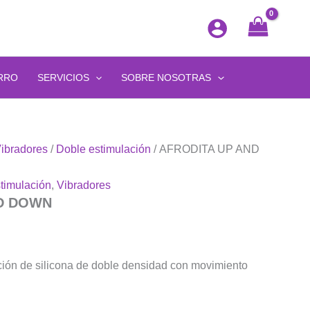
RRO
SERVICIOS
SOBRE NOSOTRAS
ibradores
/
Doble estimulación
/ AFRODITA UP AND
timulación
,
Vibradores
D DOWN
ción de silicona de doble densidad con movimiento