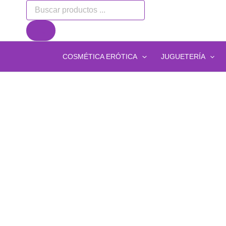
Búsqueda
Ir
de
al
productos
contenido
COSMÉTICA ERÓTICA
JUGUETERÍA