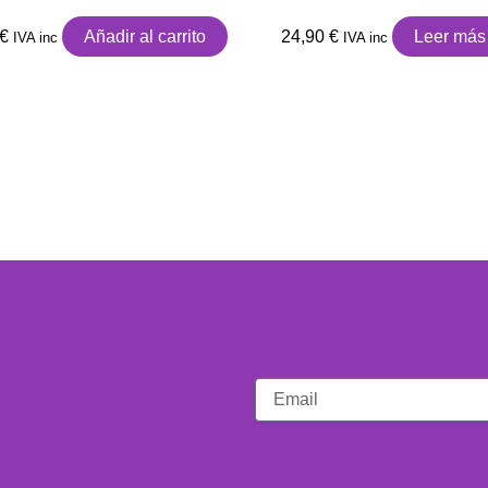
€
Añadir al carrito
24,90
€
Leer más
IVA inc
IVA inc
Email