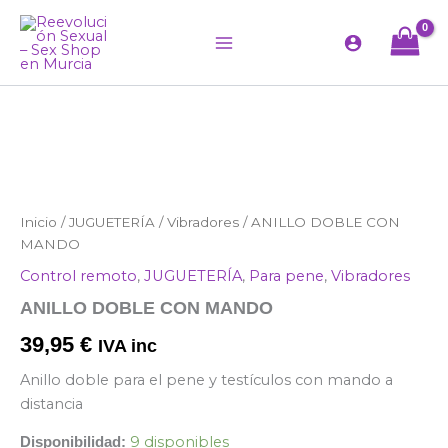
Ir
al
contenido
ANILLO
Inicio
/
JUGUETERÍA
/
Vibradores
/ ANILLO DOBLE CON
DOBLE
MANDO
CON
Control remoto
,
JUGUETERÍA
,
Para pene
,
Vibradores
MANDO
cantidad
ANILLO DOBLE CON MANDO
39,95
€
IVA inc
Anillo doble para el pene y testículos con mando a
distancia
9 disponibles
Disponibilidad: