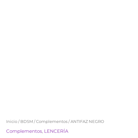
ANTIFAZ
Inicio
/
BDSM
/
Complementos
/ ANTIFAZ NEGRO
NEGRO
Complementos
,
LENCERÍA
cantidad