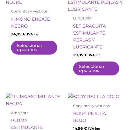
producto
prod
tiene
tiene
Conjuntos y vestidos
múltiples
múlt
LENCERÍA
KIMONO ENCAJE
variantes.
varia
NEGRO
SET BRAGUITA
Las
Las
ESTIMULANTE
24,95
€
IVA inc
opciones
opci
PERLAS Y
se
se
Seleccionar
LUBRICANTE
opciones
pueden
pue
29,95
€
IVA inc
elegir
elegi
en
en
Seleccionar
opciones
la
la
página
pági
de
de
producto
prod
Este
prod
Conjuntos y vestidos
tiene
Ambiente
BODY REJILLA
múlt
PLUMA
ROJO
varia
ESTIMULANTE
14,96
€
IVA inc