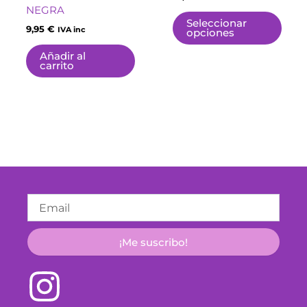
Las
NEGRA
opci
Seleccionar
9,95
€
IVA inc
opciones
se
pue
Añadir al
carrito
elegi
en
la
pági
de
prod
Email
¡Me suscribo!