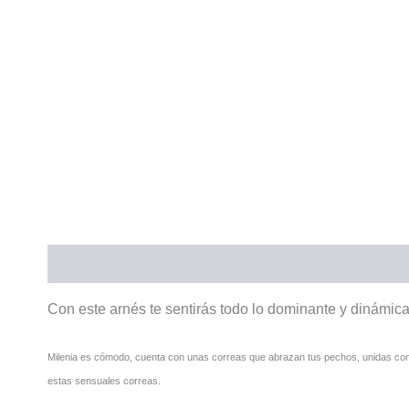
Descripción
Valoraciones (0)
Con este arnés te sentirás todo lo dominante y dinámic
Milenia es cómodo, cuenta con unas correas que abrazan tus pechos, unidas con 
estas sensuales correas.