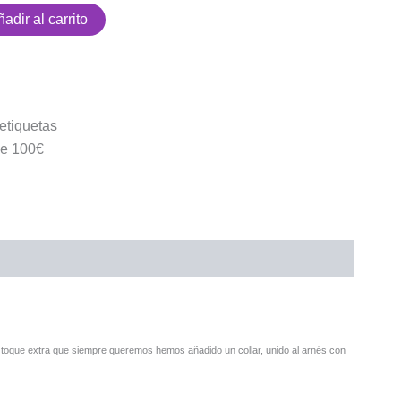
adir al carrito
etiquetas
 de 100€
 toque extra que siempre queremos hemos añadido un collar, unido al arnés con