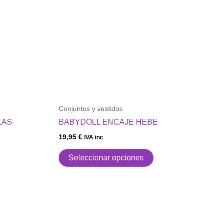
variantes.
Las
opciones
se
pueden
elegir
en
la
Conjuntos y vestidos
página
LAS
BABYDOLL ENCAJE HEBE
de
19,95
€
producto
IVA inc
Seleccionar opciones