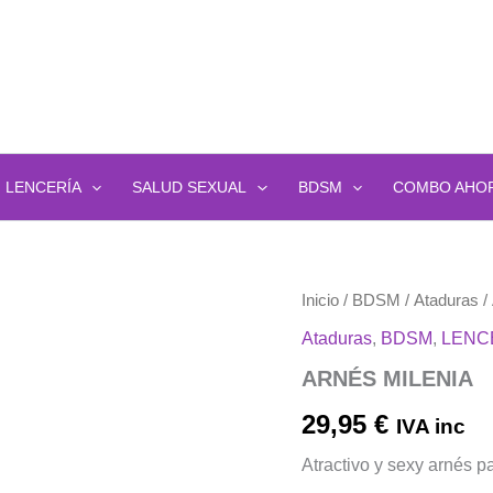
LENCERÍA
SALUD SEXUAL
BDSM
COMBO AHO
ARNÉS
Inicio
/
BDSM
/
Ataduras
/
MILENIA
Ataduras
,
BDSM
,
LENC
cantidad
ARNÉS MILENIA
29,95
€
IVA inc
Atractivo y sexy arnés p