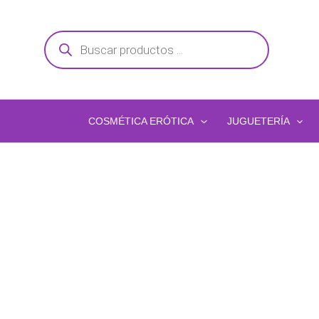
Ir
al
Búsqueda
de
contenido
productos
COSMÉTICA ERÓTICA
JUGUETERÍA