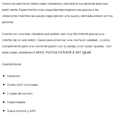
Coloca tus pechos en estas copas vibradoras y sensibiliza tus pezones para que
estén alerta. Experimenta unas cosquilleantes experiencias gracias a las
vibraciones mientras las suaves copas ejercen una suave y delicada presión en tus
pezones.
Cuenta con una bala vibradora que podrás usar muy fácilmente gracias a su
interfaz de un solo botón. Úsalos para amenizar una noche en soledad… o como
complemento para una noche de pasión con tu pareja, o con quien quieras… Con
sexo nunca volverá a ser igual.
estas copas vibradoras el
Características:
Vibración
3 pilas LR41 (incluidas)
2 copas de succión
Impermeable
Suave silicona y ABS