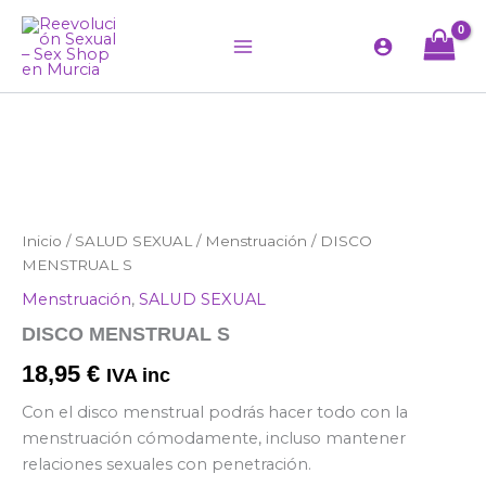
Ir
al
contenido
DISCO
Inicio
/
SALUD SEXUAL
/
Menstruación
/ DISCO
MENSTRUAL
MENSTRUAL S
S
Menstruación
,
SALUD SEXUAL
cantidad
DISCO MENSTRUAL S
18,95
€
IVA inc
Con el disco menstrual podrás hacer todo con la
menstruación cómodamente, incluso mantener
relaciones sexuales con penetración.