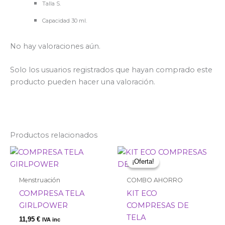
Talla S.
Capacidad 30 ml.
No hay valoraciones aún.
Solo los usuarios registrados que hayan comprado este
producto pueden hacer una valoración.
Productos relacionados
El
El
precio
precio
¡Oferta!
¡Oferta!
original
actual
era:
es:
Menstruación
COMBO AHORRO
35,95 €.
32,95 €.
COMPRESA TELA
KIT ECO
GIRLPOWER
COMPRESAS DE
TELA
11,95
€
IVA inc