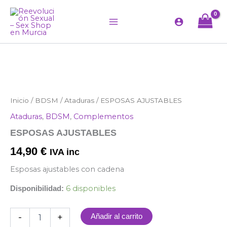
Ir
al
contenido
ESPOSAS
Inicio
/
BDSM
/
Ataduras
/ ESPOSAS AJUSTABLES
AJUSTABLES
Ataduras
,
BDSM
,
Complementos
cantidad
ESPOSAS AJUSTABLES
14,90
€
IVA inc
Esposas ajustables con cadena
6 disponibles
Disponibilidad:
-
+
Añadir al carrito