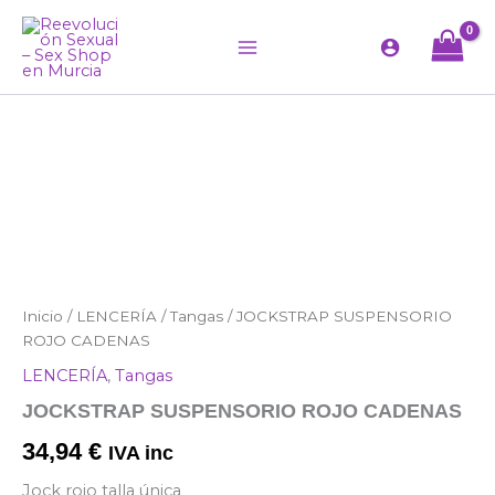
Ir
al
contenido
JOCKSTRAP
Inicio
/
LENCERÍA
/
Tangas
/ JOCKSTRAP SUSPENSORIO
SUSPENSORIO
ROJO CADENAS
ROJO
LENCERÍA
,
Tangas
CADENAS
cantidad
JOCKSTRAP SUSPENSORIO ROJO CADENAS
34,94
€
IVA inc
Jock rojo talla única