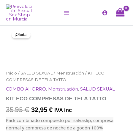
Ir
al
contenido
¡Oferta!
KIT
Inicio
/
SALUD SEXUAL
/
Menstruación
/ KIT ECO
El
El
ECO
COMPRESAS DE TELA TATTO
precio
precio
COMPRESAS
COMBO AHORRO
,
Menstruación
,
SALUD SEXUAL
DE
original
actual
TELA
KIT ECO COMPRESAS DE TELA TATTO
TATTO
era:
es:
cantidad
35,95
€
32,95
€
IVA inc
35,95 €.
32,95 €.
Pack combinado compuesto por salvaslip, compresa
normal y compresa de noche de algodón 100%