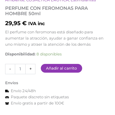
PARA
HOMBRE
PERFUME CON FEROMONAS PARA
50ml
HOMBRE 50ml
cantidad
29,95
€
IVA inc
El perfume con feromonas está diseñado para
aumentar la atracción, ayudar a ganar confianza en
uno mismo y atraer la atención de los demás
Disponibilidad:
8 disponibles
Añadir al carrito
-
+
Envíos
Envío 24/48h
Paquete discreto sin etiquetas
Envío gratis a partir de 100€