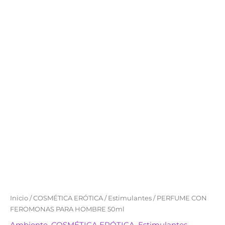
PERFUME
Inicio
/
COSMÉTICA ERÓTICA
/
Estimulantes
/ PERFUME CON
CON
FEROMONAS PARA HOMBRE 50ml
FEROMONAS
Ambiente
,
COSMÉTICA ERÓTICA
,
Estimulantes