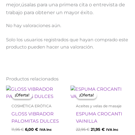
mejor,úsalas para una primera cita o entrevista de
trabajo para obtener un mayor éxito.
No hay valoraciones aún.
Solo los usuarios registrados que hayan comprado este
producto pueden hacer una valoración.
Productos relacionados
El
El
El
El
precio
precio
precio
precio
¡Oferta!
¡Oferta!
¡Oferta!
¡Oferta!
original
actual
original
actual
era:
es:
era:
es:
COSMÉTICA ERÓTICA
Aceites y velas de masaje
11,95 €.
6,00 €.
22,95 €.
21,95 €.
GLOSS VIBRADOR
ESPUMA CROCANTI
PALOMITAS DULCES
VAINILLA
11,95
€
6,00
€
22,95
€
21,95
€
IVA inc
IVA inc