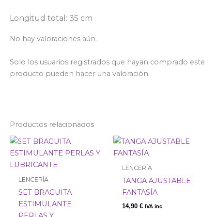
Longitud total: 35 cm
No hay valoraciones aún.
Solo los usuarios registrados que hayan comprado este
producto pueden hacer una valoración.
Productos relacionados
Este
Este
producto
prod
tiene
tiene
LENCERÍA
múltiples
múlti
LENCERÍA
TANGA AJUSTABLE
variantes.
varia
SET BRAGUITA
FANTASÍA
Las
Las
ESTIMULANTE
14,90
€
IVA inc
opciones
opci
PERLAS Y