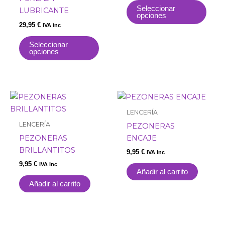
se
se
Seleccionar
LUBRICANTE
opciones
pueden
pue
29,95
€
IVA inc
elegir
elegi
en
en
Seleccionar
opciones
la
la
página
pági
de
de
producto
prod
LENCERÍA
LENCERÍA
PEZONERAS
PEZONERAS
ENCAJE
BRILLANTITOS
9,95
€
IVA inc
9,95
€
IVA inc
Añadir al carrito
Añadir al carrito