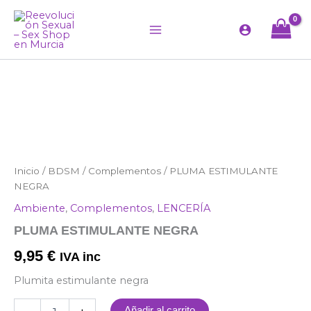
Ir
al
contenido
PLUMA
Inicio
/
BDSM
/
Complementos
/ PLUMA ESTIMULANTE
ESTIMULANTE
NEGRA
NEGRA
Ambiente
,
Complementos
,
LENCERÍA
cantidad
PLUMA ESTIMULANTE NEGRA
9,95
€
IVA inc
Plumita estimulante negra
Añadir al carrito