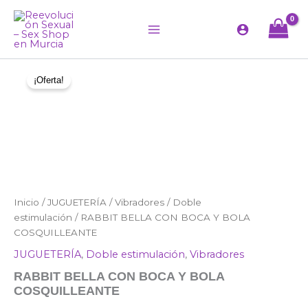
Ir
al
contenido
¡Oferta!
RABBIT
Inicio
/
JUGUETERÍA
/
Vibradores
/
Doble
El
El
BELLA
estimulación
/ RABBIT BELLA CON BOCA Y BOLA
precio
precio
CON
COSQUILLEANTE
BOCA
original
actual
JUGUETERÍA
,
Doble estimulación
,
Vibradores
Y
BOLA
RABBIT BELLA CON BOCA Y BOLA
era:
es:
COSQUILLEANTE
COSQUILLEANTE
cantidad
69,95 €.
59,96 €.