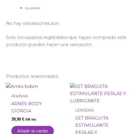
Ajustable
No hay valoraciones aún.
Solo los usuarios registrados que hayan comprado este
producto pueden hacer una valoración.
Productos relacionados
Este
prod
Ataduras
tiene
ARNÉS BODY
múlti
LENCERÍA
GIORGIA
varia
SET BRAGUITA
39,90
€
IVA inc
Las
ESTIMULANTE
opci
Añadir al carrito
PERLAS Y