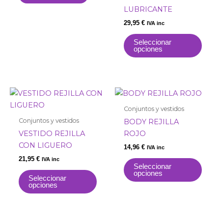
se
LUBRICANTE
pue
29,95
€
IVA inc
elegi
en
Seleccionar
opciones
la
pági
de
prod
Este
Este
producto
prod
Conjuntos y vestidos
tiene
tiene
Conjuntos y vestidos
BODY REJILLA
múltiples
múlti
VESTIDO REJILLA
ROJO
variantes.
varia
CON LIGUERO
14,96
€
IVA inc
Las
Las
21,95
€
IVA inc
opciones
opci
Seleccionar
opciones
se
se
Seleccionar
opciones
pueden
pue
elegir
elegi
en
en