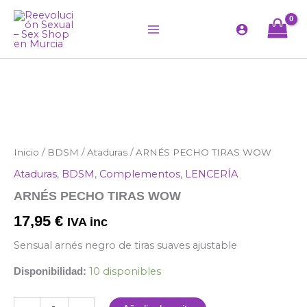
Ir
al
contenido
ARNÉS
Inicio
/
BDSM
/
Ataduras
/ ARNÉS PECHO TIRAS WOW
PECHO
Ataduras
,
BDSM
,
Complementos
,
LENCERÍA
TIRAS
WOW
ARNÉS PECHO TIRAS WOW
cantidad
17,95
€
IVA inc
Sensual arnés negro de tiras suaves ajustable
10 disponibles
Disponibilidad: