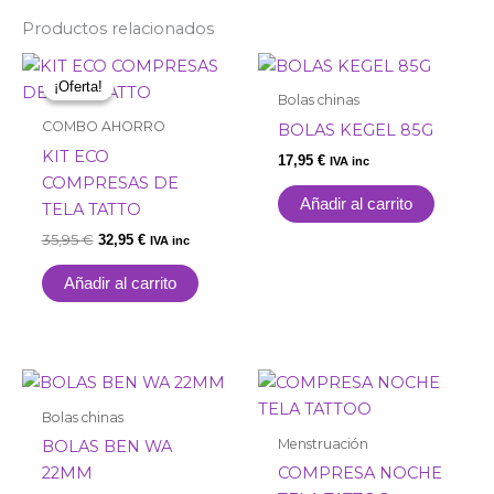
Productos relacionados
El
El
precio
precio
¡Oferta!
¡Oferta!
original
actual
Bolas chinas
era:
es:
COMBO AHORRO
BOLAS KEGEL 85G
35,95 €.
32,95 €.
KIT ECO
17,95
€
IVA inc
COMPRESAS DE
Añadir al carrito
TELA TATTO
35,95
€
32,95
€
IVA inc
Añadir al carrito
Bolas chinas
Menstruación
BOLAS BEN WA
22MM
COMPRESA NOCHE