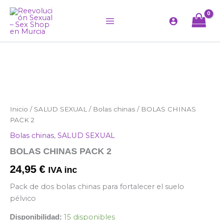
Ir
al
contenido
BOLAS
Inicio
/
SALUD SEXUAL
/
Bolas chinas
/ BOLAS CHINAS
CHINAS
PACK 2
PACK
Bolas chinas
,
SALUD SEXUAL
2
cantidad
BOLAS CHINAS PACK 2
24,95
€
IVA inc
Pack de dos bolas chinas para fortalecer el suelo
pélvico
15 disponibles
Disponibilidad: