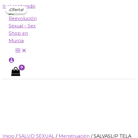
Ir al contenido
¡Oferta!
¡Oferta!
Inicio
/
SALUD SEXUAL
/
Menstruación
/ SALVASLIP TELA