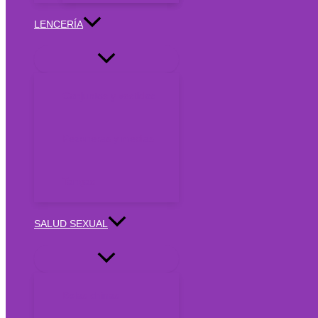
LENCERÍA
Conjuntos y vestidos
Pezoneras y medias
Tangas
SALUD SEXUAL
Bolas chinas