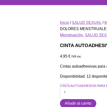
Inicio
/
SALUD SEXUAL
/
M
DOLORES MENSTRUALE
Menstruación
,
SALUD SE
CINTA AUTOADHES
4,95
€
IVA inc
Cintas autoadhesivas para a
Disponibilidad:
12 disponib
CINTA AUTOADHESIVA PARA
-
Añadir al carrito