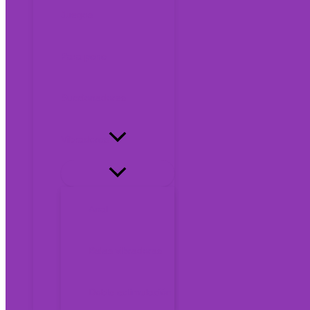
Juegos
Para pene
Succionadores
Vibradores
Anal
Balas vibradoras
Doble estimulación