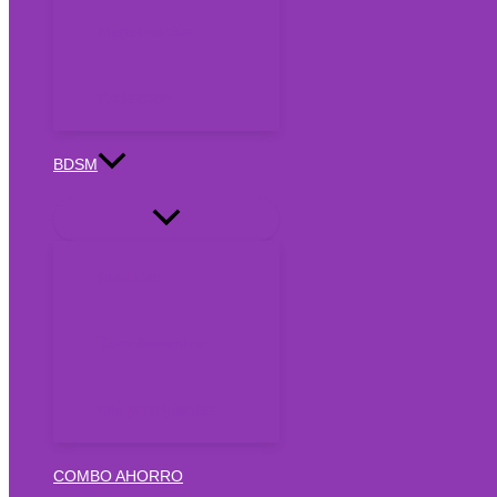
Menstruación
Protección
BDSM
Ataduras
Complementos
Kits principiantes
COMBO AHORRO