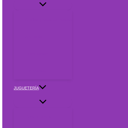
Aceites y velas de masaje
Ambiente
Estimulantes
Lubricantes
JUGUETERÍA
Control remoto