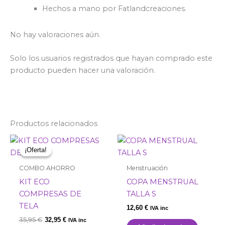
Hechos a mano por Fatlandcreaciones.
No hay valoraciones aún.
Solo los usuarios registrados que hayan comprado este
producto pueden hacer una valoración.
Productos relacionados
El
El
precio
precio
¡Oferta!
¡Oferta!
original
actual
era:
es:
COMBO AHORRO
Menstruación
35,95 €.
32,95 €.
KIT ECO
COPA MENSTRUAL
COMPRESAS DE
TALLA S
TELA
12,60
€
IVA inc
35,95
€
32,95
€
IVA inc