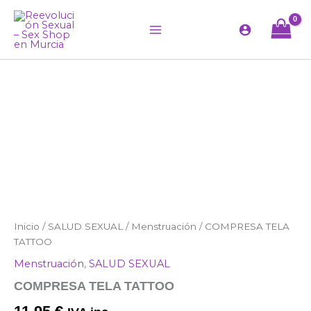
Ir
al
contenido
COMPRESA
Inicio
/
SALUD SEXUAL
/
Menstruación
/ COMPRESA TELA
TELA
TATTOO
TATTOO
Menstruación
,
SALUD SEXUAL
cantidad
COMPRESA TELA TATTOO