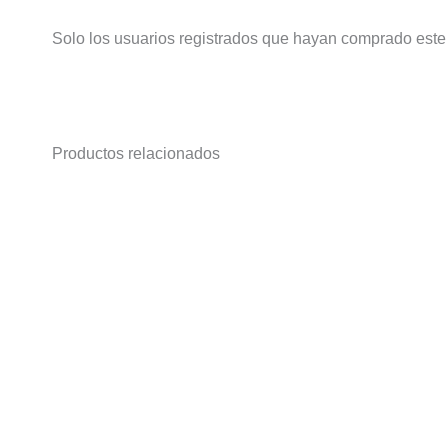
Solo los usuarios registrados que hayan comprado este
Productos relacionados
Este
producto
tiene
múltiples
variantes.
Las
opciones
se
pueden
elegir