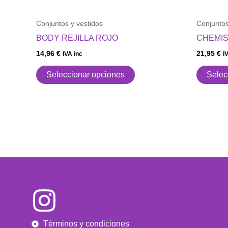
en
la
Conjuntos y vestidos
Conjuntos
página
BODY REJILLA ROJO
CHEMIS
de
14,96
€
21,95
€
producto
IVA inc
I
Seleccionar opciones
Selec
Términos y condiciones