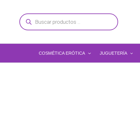
Ir
al
Búsqueda
de
contenido
productos
COSMÉTICA ERÓTICA
JUGUETERÍA