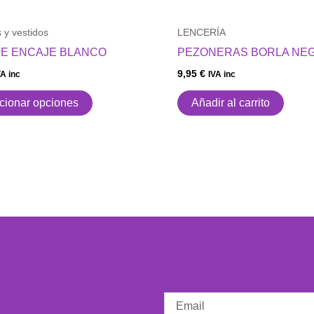
en
la
 y vestidos
LENCERÍA
página
E ENCAJE BLANCO
PEZONERAS BORLA NE
de
9,95
€
producto
VA inc
IVA inc
cionar opciones
Añadir al carrito
Email