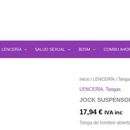
LENCERÍA
SALUD SEXUAL
BDSM
COMBO AHO
JOCK
Inicio
/
LENCERÍA
/
Tanga
SUSPENSORIO
LENCERÍA
,
Tangas
BLANCO
cantidad
JOCK SUSPENSO
17,94
€
IVA inc
Tanga de hombre abierto