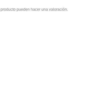
 producto pueden hacer una valoración.
Este
producto
tiene
múltiples
variantes.
Las
opciones
se
pueden
elegir