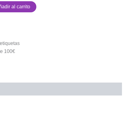
adir al carrito
etiquetas
 de 100€