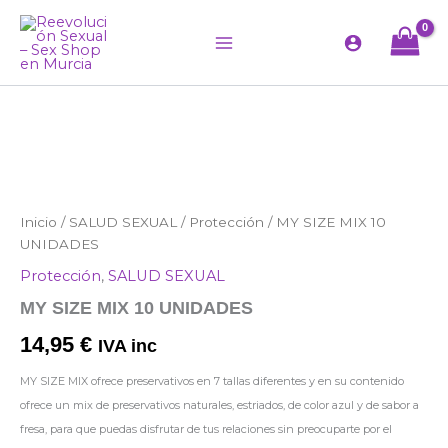
Ir
al
contenido
MY
Inicio
/
SALUD SEXUAL
/
Protección
/ MY SIZE MIX 10
SIZE
UNIDADES
MIX
Protección
,
SALUD SEXUAL
10
UNIDADES
MY SIZE MIX 10 UNIDADES
cantidad
14,95
€
IVA inc
MY SIZE MIX ofrece preservativos en 7 tallas diferentes y en su contenido
ofrece un mix de preservativos naturales, estriados, de color azul y de sabor a
fresa, para que puedas disfrutar de tus relaciones sin preocuparte por el