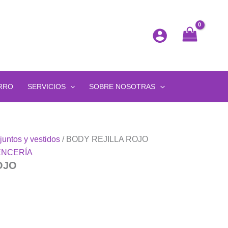
RRO
SERVICIOS
SOBRE NOSOTRAS
untos y vestidos
/ BODY REJILLA ROJO
ENCERÍA
OJO