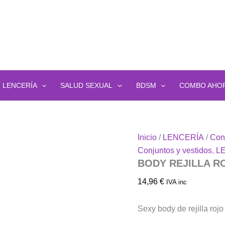
to
es
es.
es
LENCERÍA
SALUD SEXUAL
BDSM
COMBO AHO
n
BODY
Inicio
/
LENCERÍA
/
Conj
REJILLA
Conjuntos y vestidos
,
L
ROJO
BODY REJILLA R
cantidad
14,96
€
IVA inc
to
Sexy body de rejilla rojo