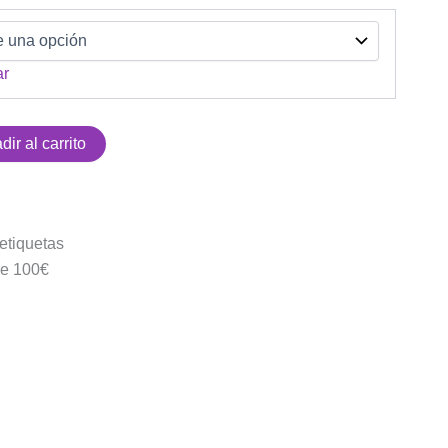
ar
dir al carrito
etiquetas
 de 100€