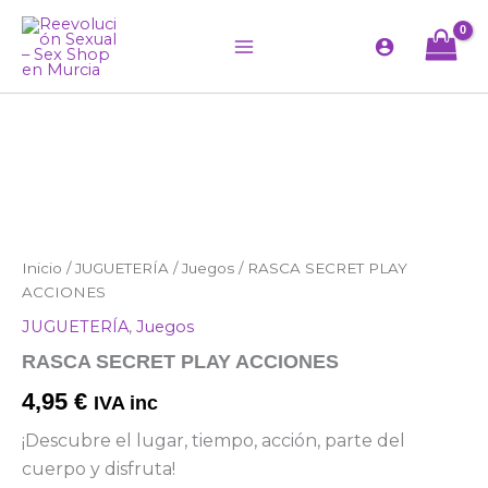
Ir
al
contenido
RASCA
Inicio
/
JUGUETERÍA
/
Juegos
/ RASCA SECRET PLAY
SECRET
ACCIONES
PLAY
JUGUETERÍA
,
Juegos
ACCIONES
cantidad
RASCA SECRET PLAY ACCIONES
4,95
€
IVA inc
¡Descubre el lugar, tiempo, acción, parte del
cuerpo y disfruta!