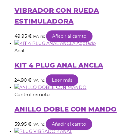
VIBRADOR CON RUEDA
ESTIMULADORA
49,95
€
Añadir al carrito
IVA inc
Agotado
Anal
KIT 4 PLUG ANAL ANCLA
24,90
€
Leer más
IVA inc
Control remoto
ANILLO DOBLE CON MANDO
39,95
€
Añadir al carrito
IVA inc