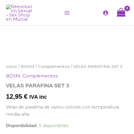
Ir
al
contenido
VELAS
Inicio
/
BDSM
/
Complementos
/ VELAS PARAFINA SET 3
PARAFINA
BDSM
,
Complementos
SET
3
VELAS PARAFINA SET 3
cantidad
12,95
€
IVA inc
Velas de parafina de varios colores con temperatura
media-alta
5 disponibles
Disponibilidad: