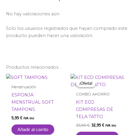
No hay valoraciones aún.
Solo los usuarios registrados que hayan comprado este
producto pueden hacer una valoración.
Productos relacionados
El
El
precio
precio
¡Oferta!
¡Oferta!
original
actual
Menstruación
era:
es:
COMBO AHORRO
ESPONJA
35,95 €.
32,95 €.
MENSTRUAL SOFT
KIT ECO
TAMPONS
COMPRESAS DE
TELA TATTO
5,95
€
IVA inc
35,95
€
32,95
€
IVA inc
Añadir al carrito