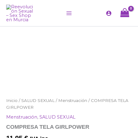
Ir
al
contenido
COMPRESA
Inicio
/
SALUD SEXUAL
/
Menstruación
/ COMPRESA TELA
TELA
GIRLPOWER
GIRLPOWER
Menstruación
,
SALUD SEXUAL
cantidad
COMPRESA TELA GIRLPOWER